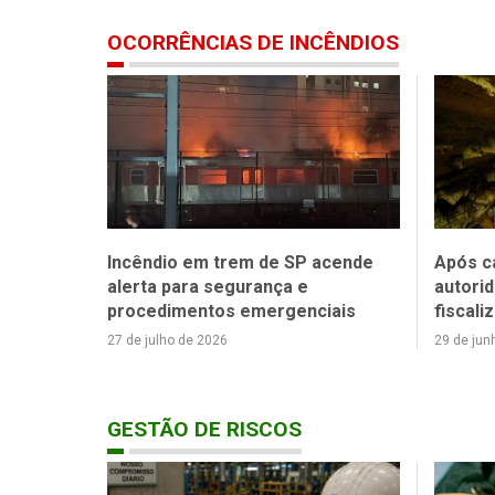
OCORRÊNCIAS DE INCÊNDIOS
a de
Incêndio em trem de SP acende
Após c
iliza 80
alerta para segurança e
autorid
procedimentos emergenciais
fiscali
27 de julho de 2026
29 de jun
GESTÃO DE RISCOS