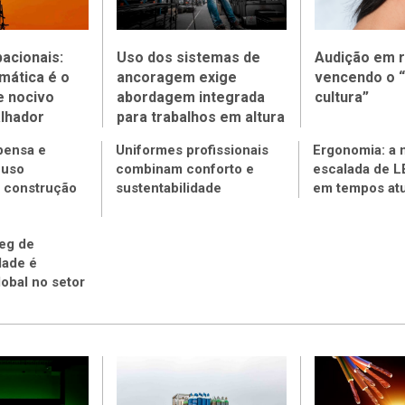
acionais:
Uso dos sistemas de
Audição em r
mática é o
ancoragem exige
vencendo o “
e nocivo
abordagem integrada
cultura”
alhador
para trabalhos em altura
pensa e
Uniformes profissionais
Ergonomia: a 
 uso
combinam conforto e
escalada de 
 construção
sustentabilidade
em tempos atu
eg de
dade é
lobal no setor