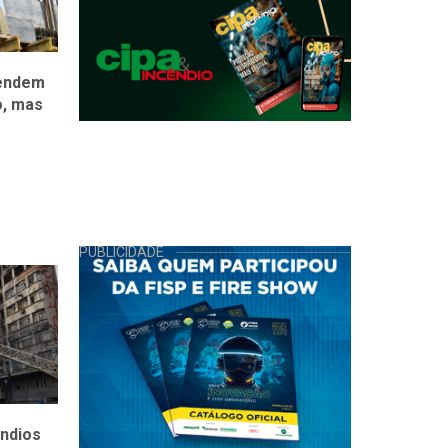
tendem
Parceria entre Senar e produtores
o, mas
rurais foca na prevenção de
acidentes no campo
17 de março de 2026
PUBLICIDADE
êndios
Bombeiros e estados atendem