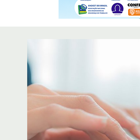
0
lo,
do
a e