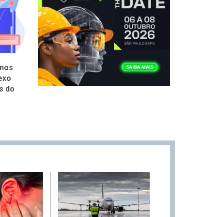
rnos
Multas e eSocial: novo reajuste
exo
requer atenção conjunta do RH e
s do
SST nas documentações
3 de fevereiro de 2026