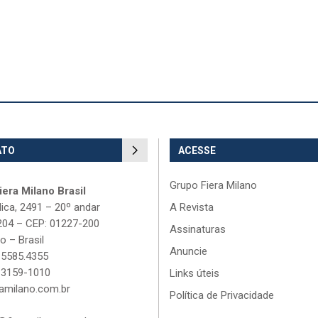
ATO
ACESSE
Grupo Fiera Milano
era Milano Brasil
lica, 2491 – 20º andar
A Revista
204 – CEP: 01227-200
Assinaturas
o – Brasil
Anuncie
 5585.4355
 3159-1010
Links úteis
amilano.com.br
Política de Privacidade