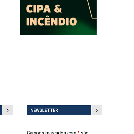
NEWSLETTER
Campos marcados com
*
são