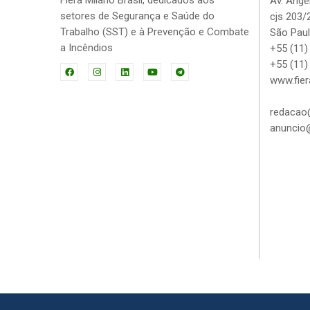
Fiera Milano Brasil, dedicados aos
Av. Angé
setores de Segurança e Saúde do
cjs 203/
Trabalho (SST) e à Prevenção e Combate
São Paul
a Incêndios
+55 (11)
+55 (11)
www.fier
redacao@
anuncio@