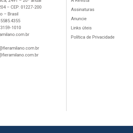
lica, 2491 – 20º andar
A Revista
204 – CEP: 01227-200
Assinaturas
o – Brasil
Anuncie
 5585.4355
 3159-1010
Links úteis
amilano.com.br
Política de Privacidade
fieramilano.com.br
fieramilano.com.br