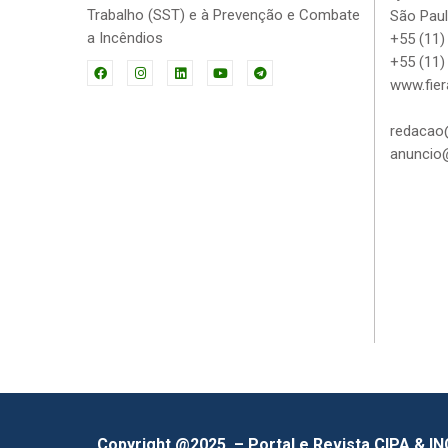
Trabalho (SST) e à Prevenção e Combate
São Paul
a Incêndios
+55 (11)
+55 (11)
www.fier
redacao@
anuncio@
Copyright @2025 – Portal e Revista CIPA & I