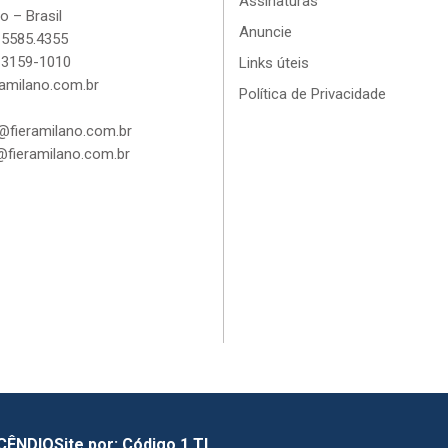
Assinaturas
o – Brasil
Anuncie
 5585.4355
 3159-1010
Links úteis
amilano.com.br
Política de Privacidade
fieramilano.com.br
fieramilano.com.br
NCÊNDIO
Site por:
Código 1 TI