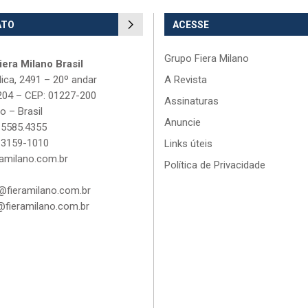
ATO
ACESSE
Grupo Fiera Milano
era Milano Brasil
lica, 2491 – 20º andar
A Revista
204 – CEP: 01227-200
Assinaturas
o – Brasil
Anuncie
 5585.4355
 3159-1010
Links úteis
amilano.com.br
Política de Privacidade
fieramilano.com.br
fieramilano.com.br