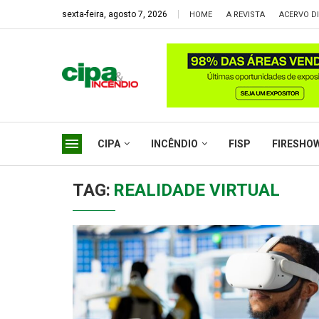
sexta-feira, agosto 7, 2026
HOME
A REVISTA
ACERVO DI
CIPA
INCÊNDIO
FISP
FIRESHO
TAG:
REALIDADE VIRTUAL