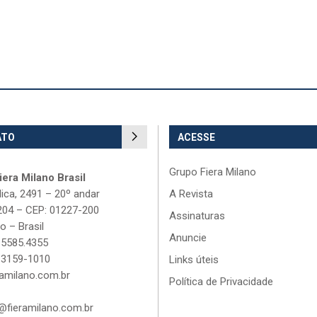
ATO
ACESSE
Grupo Fiera Milano
era Milano Brasil
lica, 2491 – 20º andar
A Revista
204 – CEP: 01227-200
Assinaturas
o – Brasil
Anuncie
 5585.4355
 3159-1010
Links úteis
amilano.com.br
Política de Privacidade
fieramilano.com.br