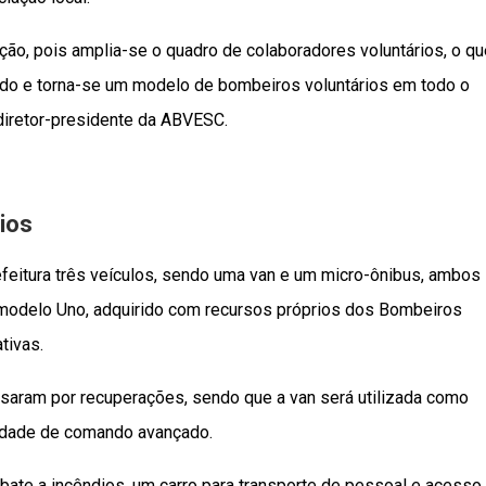
ão, pois amplia-se o quadro de colaboradores voluntários, o qu
ando e torna-se um modelo de bombeiros voluntários em todo o
 diretor-presidente da ABVESC.
ios
efeitura três veículos, sendo uma van e um micro-ônibus, ambos
 modelo Uno, adquirido com recursos próprios dos Bombeiros
tivas.
ssaram por recuperações, sendo que a van será utilizada como
nidade de comando avançado.
ate a incêndios, um carro para transporte de pessoal e acesso