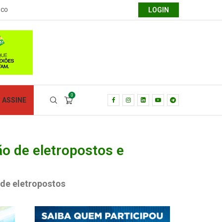
LOGIN
SCO
0
ASSINE
 de eletropostos e
 de eletropostos