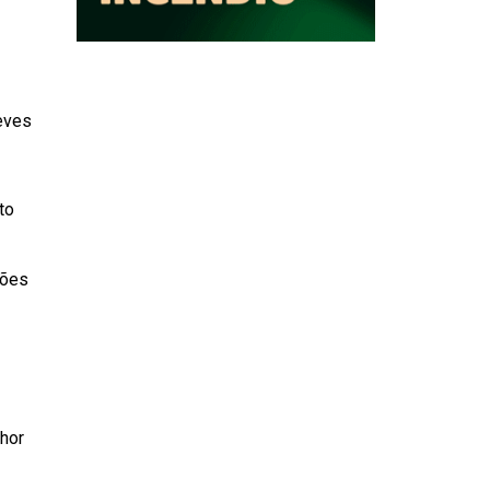
leves
to
ções
lhor