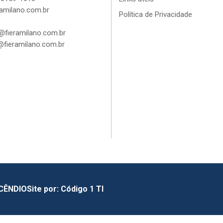
amilano.com.br
Política de Privacidade
fieramilano.com.br
fieramilano.com.br
NCÊNDIO
Site por:
Código 1 TI