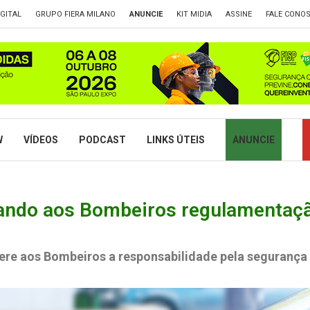
GITAL
GRUPO FIERA MILANO
ANUNCIE
KIT MIDIA
ASSINE
FALE CONO
W
VÍDEOS
PODCAST
LINKS ÚTEIS
ANUNCIE
ando aos Bombeiros regulamentação
fere aos Bombeiros a responsabilidade pela segurança