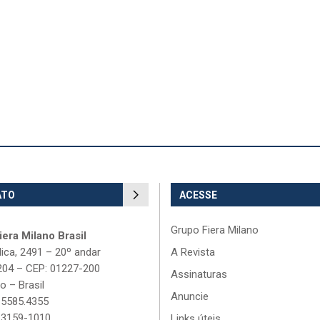
ATO
ACESSE
Grupo Fiera Milano
era Milano Brasil
lica, 2491 – 20º andar
A Revista
204 – CEP: 01227-200
Assinaturas
o – Brasil
Anuncie
 5585.4355
 3159-1010
Links úteis