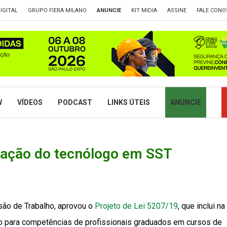
IGITAL
GRUPO FIERA MILANO
ANUNCIE
KIT MIDIA
ASSINE
FALE CONO
W
VÍDEOS
PODCAST
LINKS ÚTEIS
ANUNCIE
ação do tecnólogo em SST
ão de Trabalho, aprovou o
Projeto de Lei 5207/19
, que inclui na
o para competências de profissionais graduados em cursos de