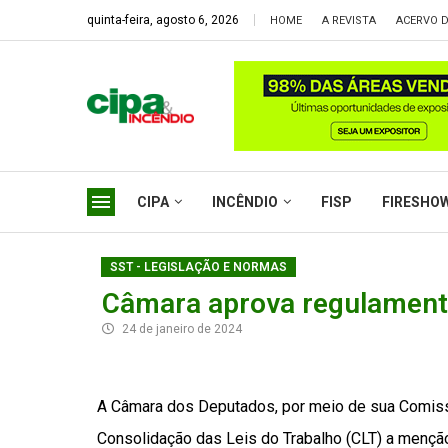
quinta-feira, agosto 6, 2026
HOME
A REVISTA
ACERVO D
CIPA
INCÊNDIO
FISP
FIRESHO
SST - LEGISLAÇÃO E NORMAS
Câmara aprova regulament
24 de janeiro de 2024
A Câmara dos Deputados, por meio de sua Comiss
Consolidação das Leis do Trabalho (CLT) a mençã