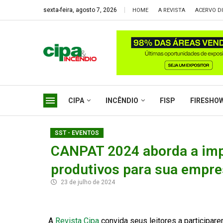
sexta-feira, agosto 7, 2026
HOME
A REVISTA
ACERVO DI
CIPA
INCÊNDIO
FISP
FIRESHO
SST - EVENTOS
CANPAT 2024 aborda a impo
produtivos para sua empres
23 de julho de 2024
A
Revista Cipa
convida seus leitores a participa