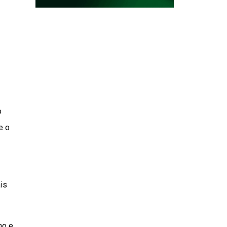
o
e o
is
mo e