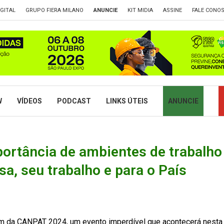
GITAL
GRUPO FIERA MILANO
ANUNCIE
KIT MIDIA
ASSINE
FALE CONO
W
VÍDEOS
PODCAST
LINKS ÚTEIS
ANUNCIE
rtância de ambientes de trabalho 
a, seu trabalho e para o País
rem da CANPAT 2024, um evento imperdível que acontecerá nesta