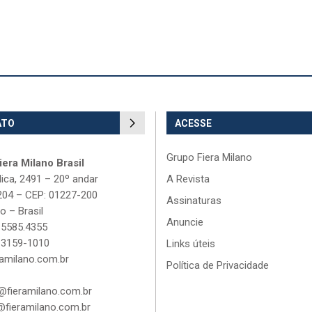
ATO
ACESSE
Grupo Fiera Milano
era Milano Brasil
lica, 2491 – 20º andar
A Revista
204 – CEP: 01227-200
Assinaturas
o – Brasil
Anuncie
 5585.4355
 3159-1010
Links úteis
amilano.com.br
Política de Privacidade
fieramilano.com.br
fieramilano.com.br