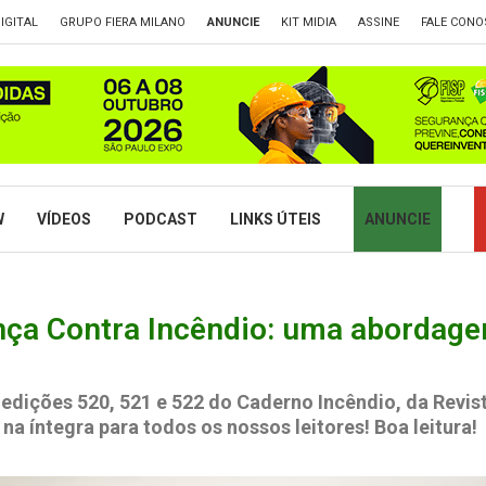
IGITAL
GRUPO FIERA MILANO
ANUNCIE
KIT MIDIA
ASSINE
FALE CONO
W
VÍDEOS
PODCAST
LINKS ÚTEIS
ANUNCIE
nça Contra Incêndio: uma abordage
s edições 520, 521 e 522 do Caderno Incêndio, da Revis
a íntegra para todos os nossos leitores! Boa leitura!