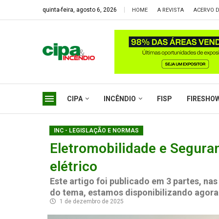
quinta-feira, agosto 6, 2026
HOME
A REVISTA
ACERVO D
CIPA
INCÊNDIO
FISP
FIRESHO
INC - LEGISLAÇÃO E NORMAS
Eletromobilidade e Segura
elétrico
Este artigo foi publicado em 3 partes, na
do tema, estamos disponibilizando agora n
1 de dezembro de 2025