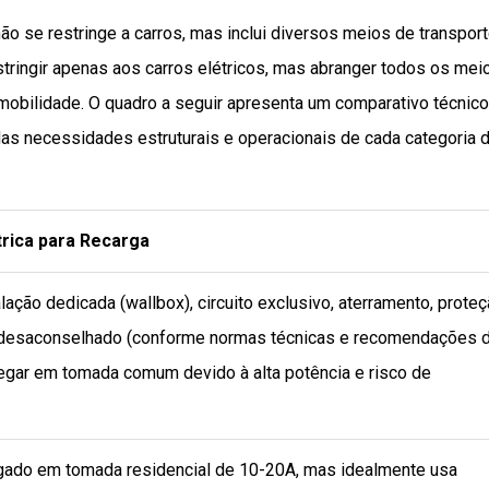
o se restringe a carros, mas inclui diversos meios de transpor
stringir apenas aos carros elétricos, mas abranger todos os mei
mobilidade. O quadro a seguir apresenta um comparativo técnic
 das necessidades estruturais e operacionais de cada categoria 
trica para Recarga
lação dedicada (wallbox), circuito exclusivo, aterramento, prote
; desaconselhado (conforme normas técnicas e recomendações 
regar em tomada comum devido à alta potência e risco de
gado em tomada residencial de 10-20A, mas idealmente usa