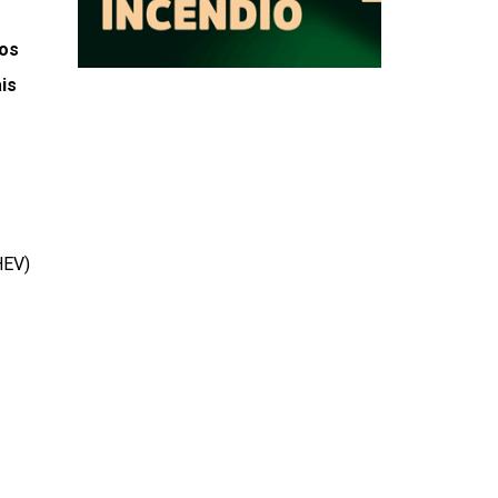
os
is
HEV)