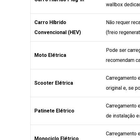
wallbox dedicad
Carro Híbrido
Não requer reca
Convencional (HEV)
(freio regenera
Pode ser carre
Moto Elétrica
recomendam carr
Carregamento e
Scooter Elétrica
original e, se p
Carregamento e
Patinete Elétrico
de instalação e
Carregamento 
Monociclo Elétrico