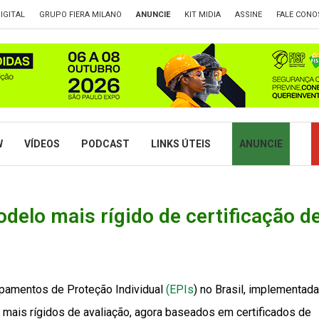
IGITAL
GRUPO FIERA MILANO
ANUNCIE
KIT MIDIA
ASSINE
FALE CONO
W
VÍDEOS
PODCAST
LINKS ÚTEIS
ANUNCIE
elo mais rígido de certificação d
ipamentos de Proteção Individual
(EPIs
) no Brasil, implementada
s mais rígidos de avaliação, agora baseados em certificados de