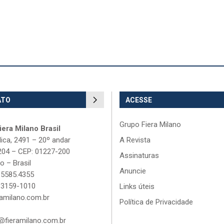
ATO
ACESSE
Grupo Fiera Milano
era Milano Brasil
lica, 2491 – 20º andar
A Revista
204 – CEP: 01227-200
Assinaturas
o – Brasil
Anuncie
 5585.4355
 3159-1010
Links úteis
amilano.com.br
Política de Privacidade
fieramilano.com.br