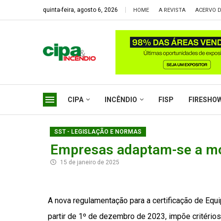
quinta-feira, agosto 6, 2026
HOME
A REVISTA
ACERVO D
CIPA
INCÊNDIO
FISP
FIRESHO
SST - LEGISLAÇÃO E NORMAS
Empresas adaptam-se a mod
15 de janeiro de 2025
A nova regulamentação para a certificação de Equ
partir de 1º de dezembro de 2023, impõe critério