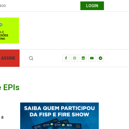
LOGIN
SCO
ASSINE
e EPIs
 a