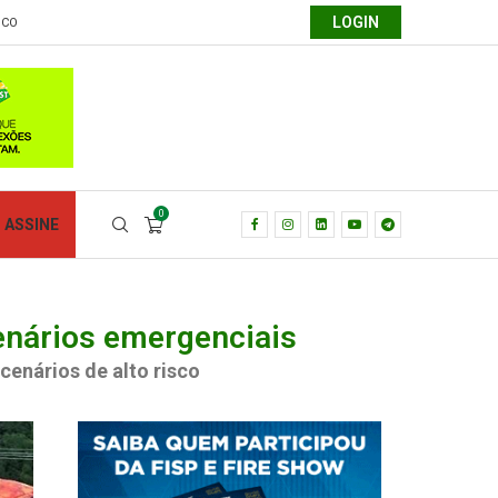
LOGIN
SCO
0
ASSINE
enários emergenciais
enários de alto risco