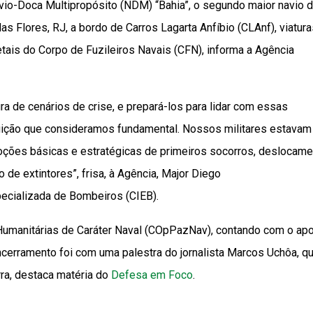
vio-Doca Multipropósito (NDM) “Bahia”, o segundo maior navio 
as Flores, RJ, a bordo de Carros Lagarta Anfíbio (CLAnf), viatur
ais do Corpo de Fuzileiros Navais (CFN), informa a Agência
a de cenários de crise, e prepará-los para lidar com essas
uição que consideramos fundamental. Nossos militares estavam
 noções básicas e estratégicas de primeiros socorros, deslocam
 de extintores”, frisa, à Agência, Major Diego
ecializada de Bombeiros (CIEB).
 Humanitárias de Caráter Naval (COpPazNav), contando com o ap
cerramento foi com uma palestra do jornalista Marcos Uchôa, q
ra, destaca matéria do
Defesa em Foco
.