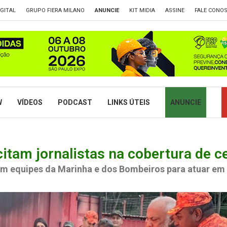
GITAL
GRUPO FIERA MILANO
ANUNCIE
KIT MIDIA
ASSINE
FALE CONO
W
VÍDEOS
PODCAST
LINKS ÚTEIS
ANUNCIE
itam jornalistas na cobertura de c
m equipes da Marinha e dos Bombeiros para atuar em c