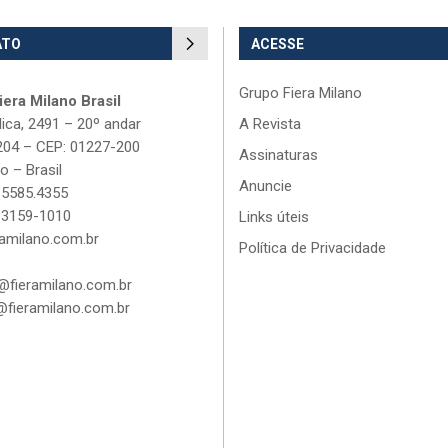
ATO
ACESSE
Grupo Fiera Milano
era Milano Brasil
lica, 2491 – 20º andar
A Revista
204 – CEP: 01227-200
Assinaturas
o – Brasil
Anuncie
 5585.4355
 3159-1010
Links úteis
amilano.com.br
Política de Privacidade
fieramilano.com.br
fieramilano.com.br