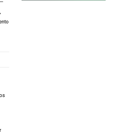
 —
,
ento
e
dos
r