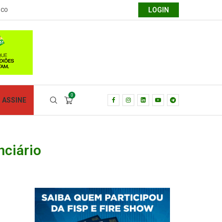
LOGIN
SCO
0
ASSINE
nciário