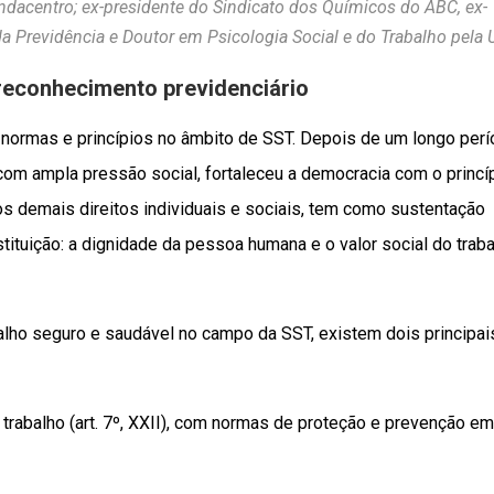
ndacentro; ex-presidente do Sindicato dos Químicos do ABC, ex-
da Previdência e Doutor em Psicologia Social e do Trabalho pela
reconhecimento previdenciário
 normas e princípios no âmbito de SST. Depois de um longo per
, com ampla pressão social, fortaleceu a democracia com o princí
os demais direitos individuais e sociais, tem como sustentação
tituição: a dignidade da pessoa humana e o valor social do trab
balho seguro e saudável no campo da SST, existem dois principai
 trabalho (art. 7º, XXII), com normas de proteção e prevenção em