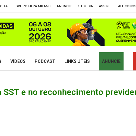
GITAL
GRUPO FIERA MILANO
ANUNCIE
KIT MIDIA
ASSINE
FALE CONO
W
VÍDEOS
PODCAST
LINKS ÚTEIS
ANUNCIE
m SST e no reconhecimento previde