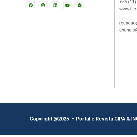
+55 (11)
www.fier
redacao@
anuncio@
Copyright @2025 – Portal e Revista CIPA & I