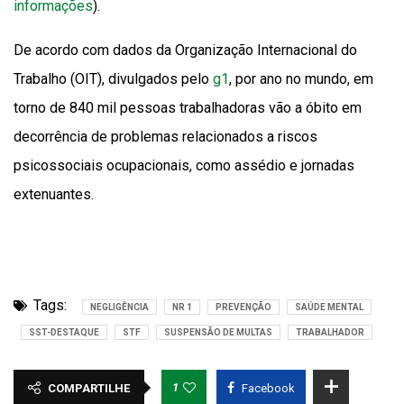
informações
).
De acordo com dados da Organização Internacional do
Trabalho (OIT), divulgados pelo
g1
, por ano no mundo, em
torno de 840 mil pessoas trabalhadoras vão a óbito em
decorrência de problemas relacionados a riscos
psicossociais ocupacionais, como assédio e jornadas
extenuantes.
Tags:
NEGLIGÊNCIA
NR 1
PREVENÇÃO
SAÚDE MENTAL
SST-DESTAQUE
STF
SUSPENSÃO DE MULTAS
TRABALHADOR
1
COMPARTILHE
Facebook