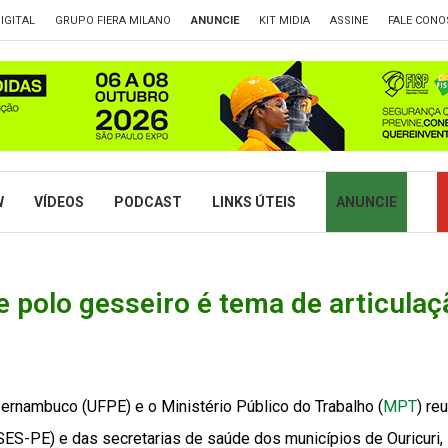
IGITAL
GRUPO FIERA MILANO
ANUNCIE
KIT MIDIA
ASSINE
FALE CONO
W
VÍDEOS
PODCAST
LINKS ÚTEIS
ANUNCIE
e polo gesseiro é tema de articula
Pernambuco (UFPE) e o Ministério Público do Trabalho (
MPT
) re
SES-PE) e das secretarias de saúde dos municípios de Ouricuri,