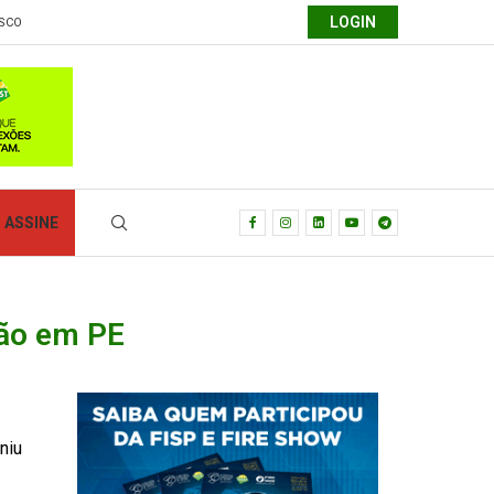
LOGIN
SCO
ASSINE
ção em PE
uniu