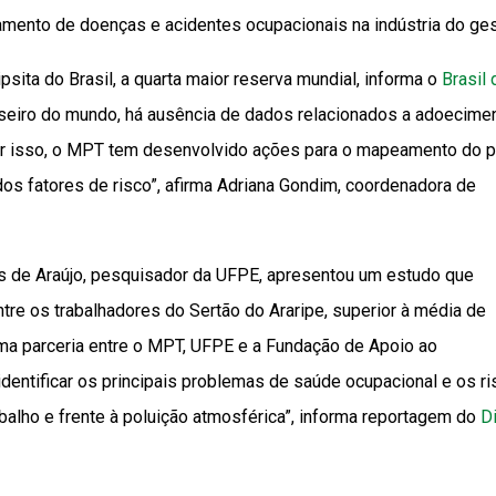
toramento de doenças e acidentes ocupacionais na indústria do ge
sita do Brasil, a quarta maior reserva mundial, informa o
Brasil 
sseiro do mundo, há ausência de dados relacionados a adoecime
or isso, o MPT tem desenvolvido ações para o mapeamento do pe
dos fatores de risco”, afirma Adriana Gondim, coordenadora de
das de Araújo, pesquisador da UFPE, apresentou um estudo que
ntre os trabalhadores do Sertão do Araripe, superior à média de
uma parceria entre o MPT, UFPE e a Fundação de Apoio ao
entificar os principais problemas de saúde ocupacional e os r
alho e frente à poluição atmosférica”, informa reportagem do
Di