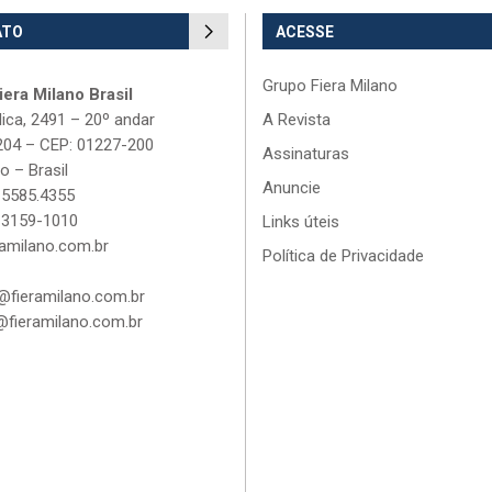
ATO
ACESSE
Grupo Fiera Milano
era Milano Brasil
lica, 2491 – 20º andar
A Revista
204 – CEP: 01227-200
Assinaturas
o – Brasil
Anuncie
 5585.4355
 3159-1010
Links úteis
amilano.com.br
Política de Privacidade
fieramilano.com.br
fieramilano.com.br