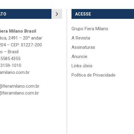
ATO
ACESSE
Grupo Fiera Milano
era Milano Brasil
lica, 2491 – 20º andar
A Revista
204 – CEP: 01227-200
Assinaturas
o – Brasil
Anuncie
 5585.4355
 3159-1010
Links úteis
amilano.com.br
Política de Privacidade
fieramilano.com.br
fieramilano.com.br