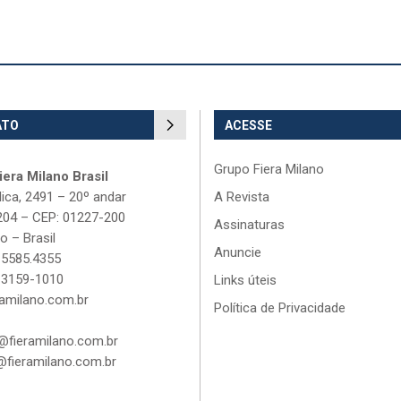
ATO
ACESSE
Grupo Fiera Milano
era Milano Brasil
lica, 2491 – 20º andar
A Revista
204 – CEP: 01227-200
Assinaturas
o – Brasil
Anuncie
 5585.4355
 3159-1010
Links úteis
amilano.com.br
Política de Privacidade
fieramilano.com.br
fieramilano.com.br