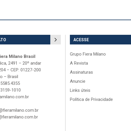
ATO
ACESSE
Grupo Fiera Milano
era Milano Brasil
lica, 2491 – 20º andar
A Revista
204 – CEP: 01227-200
Assinaturas
o – Brasil
Anuncie
 5585.4355
 3159-1010
Links úteis
amilano.com.br
Política de Privacidade
fieramilano.com.br
fieramilano.com.br