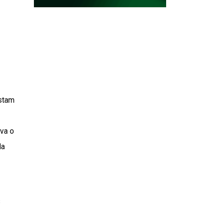
estam
va o
da
s