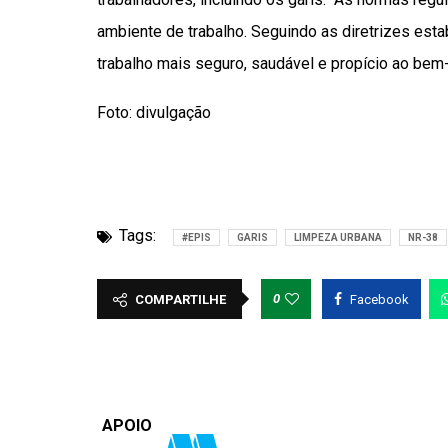
ambiente de trabalho. Seguindo as diretrizes es
trabalho mais seguro, saudável e propício ao bem-
Foto: divulgação
Tags:
#EPIS
GARIS
LIMPEZA URBANA
NR-38
0
COMPARTILHE
Facebook
APOIO