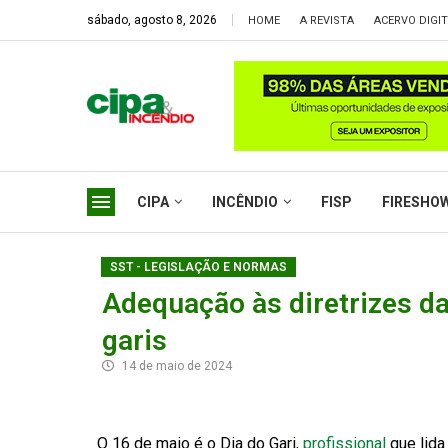
sábado, agosto 8, 2026
HOME
A REVISTA
ACERVO DIGI
CIPA
INCÊNDIO
FISP
FIRESHO
SST - LEGISLAÇÃO E NORMAS
Adequação às diretrizes d
garis
14 de maio de 2024
O 16 de maio é o Dia do Gari,
profissional
que lida