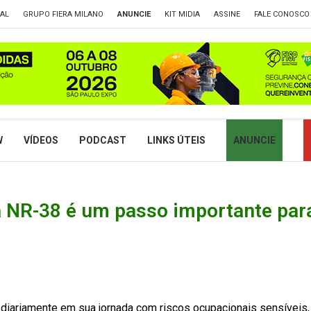
TAL
GRUPO FIERA MILANO
ANUNCIE
KIT MIDIA
ASSINE
FALE CONOSCO
W
VÍDEOS
PODCAST
LINKS ÚTEIS
ANUNCIE
a NR-38 é um passo importante par
 diariamente em sua jornada com riscos ocupacionais sensíveis,