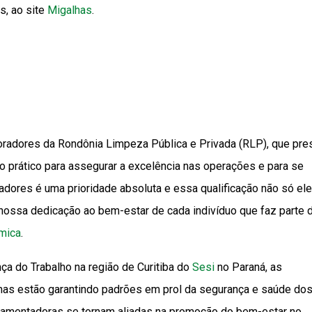
s, ao site
Migalhas
.
oradores da Rondônia Limpeza Pública e Privada (RLP), que pr
o prático para assegurar a excelência nas operações e para se
dores é uma prioridade absoluta e essa qualificação não só ele
ossa dedicação ao bem-estar de cada indivíduo que faz parte 
mica
.
ça do Trabalho na região de Curitiba do
Sesi
no Paraná, as
s estão garantindo padrões em prol da segurança e saúde do
gulamentadoras se tornam aliadas na promoção do bem-estar no