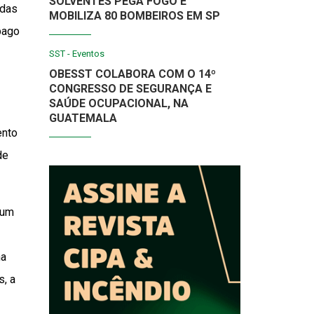
SOLVENTES PEGA FOGO E
 das
MOBILIZA 80 BOMBEIROS EM SP
 pago
SST - Eventos
OBESST COLABORA COM O 14º
CONGRESSO DE SEGURANÇA E
SAÚDE OCUPACIONAL, NA
GUATEMALA
ento
de
 um
ma
s, a