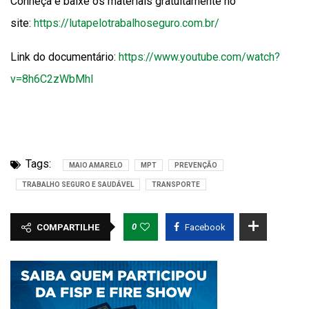
Conheça e baixe os materiais gratuitamente no
site:
https://lutapelotrabalhoseguro.com.br/
Link do documentário:
https://www.youtube.com/watch?
v=8h6C2zWbMhI
Tags:
MAIO AMARELO
MPT
PREVENÇÃO
TRABALHO SEGURO E SAUDÁVEL
TRANSPORTE
0
COMPARTILHE
Facebook