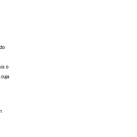
 do
ais o
 cuja
m