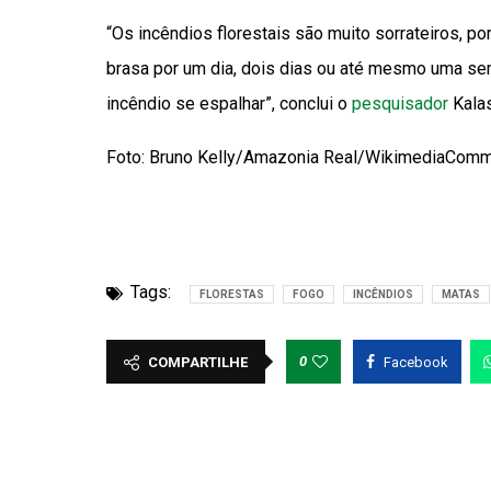
“Os incêndios florestais são muito sorrateiros, p
brasa por um dia, dois dias ou até mesmo uma s
incêndio se espalhar”, conclui o
pesquisador
Kalas
Foto: Bruno Kelly/Amazonia Real/WikimediaCo
Tags:
FLORESTAS
FOGO
INCÊNDIOS
MATAS
0
COMPARTILHE
Facebook