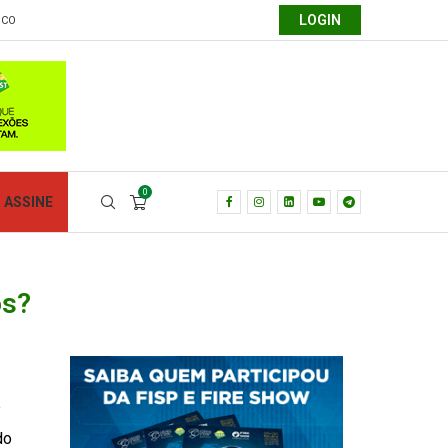
LOGIN
SCO
0
ASSINE
os?
e
do