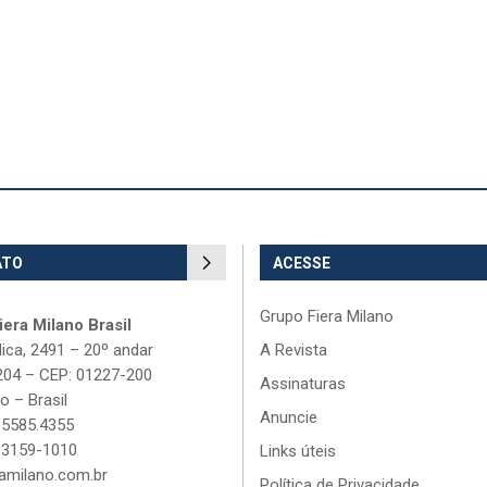
ATO
ACESSE
Grupo Fiera Milano
era Milano Brasil
lica, 2491 – 20º andar
A Revista
204 – CEP: 01227-200
Assinaturas
o – Brasil
Anuncie
 5585.4355
 3159-1010
Links úteis
amilano.com.br
Política de Privacidade