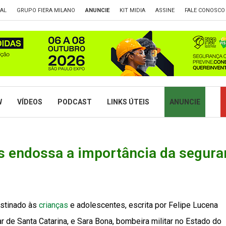
TAL
GRUPO FIERA MILANO
ANUNCIE
KIT MIDIA
ASSINE
FALE CONOSCO
W
VÍDEOS
PODCAST
LINKS ÚTEIS
ANUNCIE
os endossa a importância da segura
destinado às
crianças
e adolescentes, escrita por Felipe Lucena
r de Santa Catarina, e Sara Bona, bombeira militar no Estado do