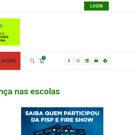
LOGIN
0
ASSINE
nça nas escolas