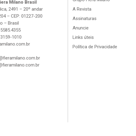
era Milano Brasil
lica, 2491 – 20º andar
A Revista
204 – CEP: 01227-200
Assinaturas
o – Brasil
Anuncie
 5585.4355
 3159-1010
Links úteis
amilano.com.br
Política de Privacidade
fieramilano.com.br
fieramilano.com.br