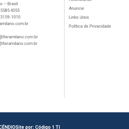
o – Brasil
Anuncie
 5585.4355
 3159-1010
Links úteis
amilano.com.br
Política de Privacidade
fieramilano.com.br
fieramilano.com.br
NCÊNDIO
Site por:
Código 1 TI