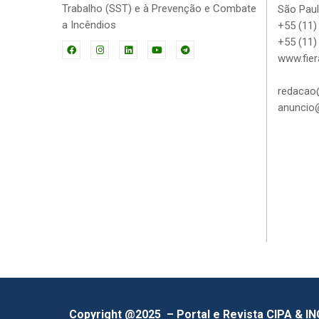
Trabalho (SST) e à Prevenção e Combate
São Paul
a Incêndios
+55 (11)
+55 (11)
www.fier
redacao@
anuncio@
Copyright @2025 – Portal e Revista CIPA & I