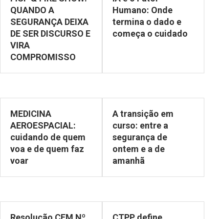
QUANDO A
Humano: Onde
SEGURANÇA DEIXA
termina o dado e
DE SER DISCURSO E
começa o cuidado
VIRA
COMPROMISSO
MEDICINA
A transição em
AEROESPACIAL:
curso: entre a
cuidando de quem
segurança de
voa e de quem faz
ontem e a de
voar
amanhã
Resolução CFM Nº
CTPP define