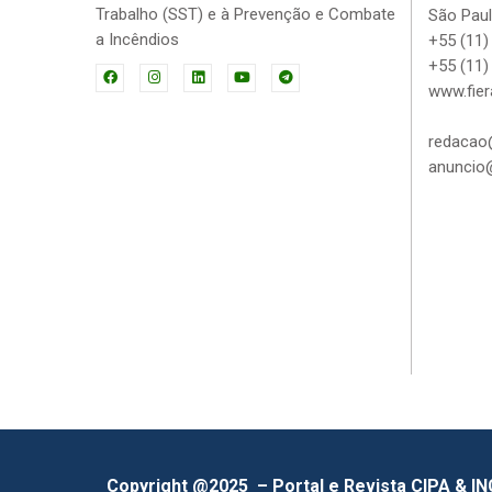
Trabalho (SST) e à Prevenção e Combate
São Paul
a Incêndios
+55 (11)
+55 (11)
www.fier
redacao@
anuncio@
Copyright @2025 – Portal e Revista CIPA & I