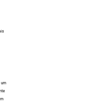
ais
, um
nte
ém