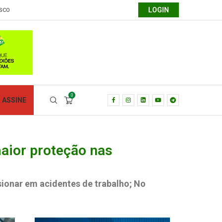
LOGIN
SCO
0
ASSINE
aior proteção nas
onar em acidentes de trabalho; No