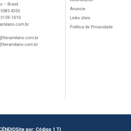
o – Brasil
Anuncie
 5585.4355
 3159-1010
Links úteis
amilano.com.br
Política de Privacidade
fieramilano.com.br
fieramilano.com.br
NCÊNDIO
Site por:
Código 1 TI