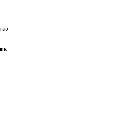
e
 não
 uma