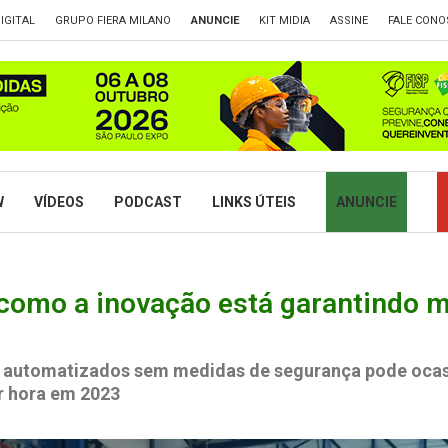
IGITAL
GRUPO FIERA MILANO
ANUNCIE
KIT MIDIA
ASSINE
FALE CONO
W
VÍDEOS
PODCAST
LINKS ÚTEIS
ANUNCIE
como a inovação está garantindo m
automatizados sem medidas de segurança pode ocasi
or hora em 2023