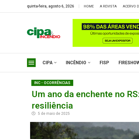
quinta-feira, agosto 6, 2026
HOME
A REVISTA
ACERVO D
CIPA
INCÊNDIO
FISP
FIRESHO
INC - OCORRÊNCIAS
Um ano da enchente no RS:
resiliência
5 de maio de 2025