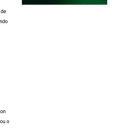
 de
indo
s
ton
zou o