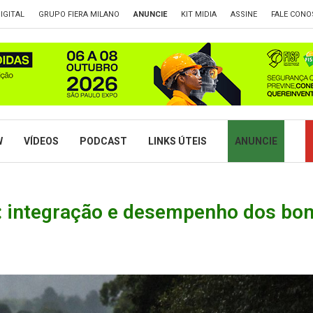
IGITAL
GRUPO FIERA MILANO
ANUNCIE
KIT MIDIA
ASSINE
FALE CONO
W
VÍDEOS
PODCAST
LINKS ÚTEIS
ANUNCIE
 integração e desempenho dos bom