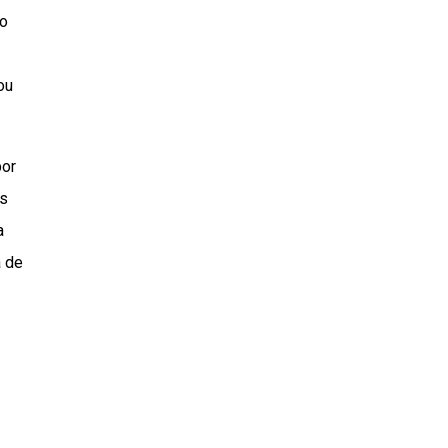
to
ou
por
es
a
a de