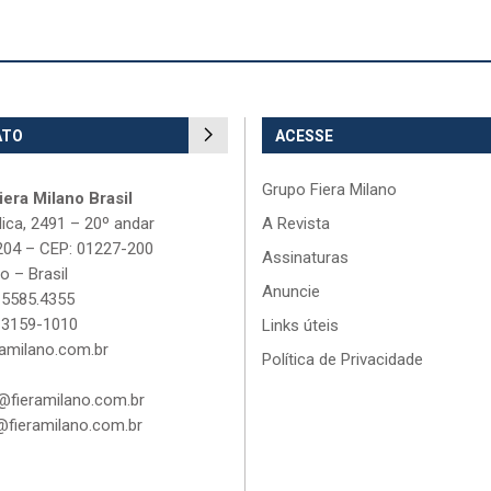
ATO
ACESSE
Grupo Fiera Milano
era Milano Brasil
lica, 2491 – 20º andar
A Revista
204 – CEP: 01227-200
Assinaturas
o – Brasil
Anuncie
 5585.4355
 3159-1010
Links úteis
amilano.com.br
Política de Privacidade
fieramilano.com.br
fieramilano.com.br