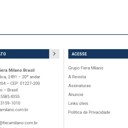
ATO
ACESSE
Grupo Fiera Milano
era Milano Brasil
lica, 2491 – 20º andar
A Revista
204 – CEP: 01227-200
Assinaturas
o – Brasil
Anuncie
 5585.4355
 3159-1010
Links úteis
amilano.com.br
Política de Privacidade
fieramilano.com.br