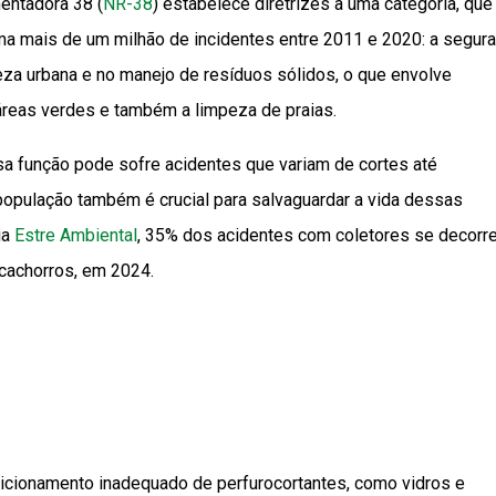
entadora 38 (
NR-38
) estabelece diretrizes a uma categoria, que
ma mais de um milhão de incidentes entre 2011 e 2020: a segur
za urbana e no manejo de resíduos sólidos, o que envolve
 áreas verdes e também a limpeza de praias.
sa função pode sofre acidentes que variam de cortes até
população também é crucial para salvaguardar a vida dessas
ia
Estre Ambiental
, 35% dos acidentes com coletores se decorr
cachorros, em 2024.
icionamento inadequado de perfurocortantes, como vidros e