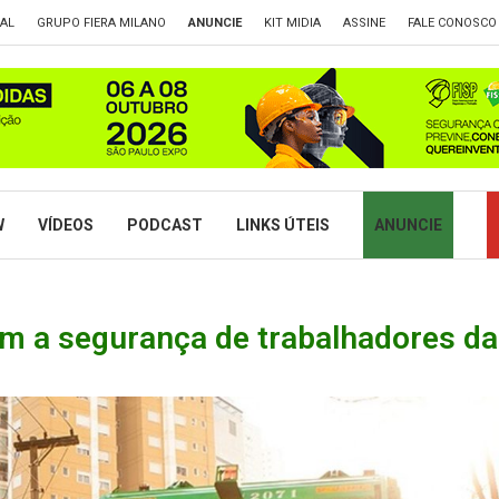
TAL
GRUPO FIERA MILANO
ANUNCIE
KIT MIDIA
ASSINE
FALE CONOSCO
W
VÍDEOS
PODCAST
LINKS ÚTEIS
ANUNCIE
am a segurança de trabalhadores da