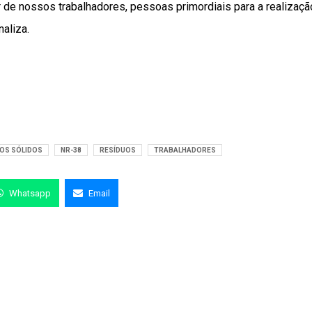
 de nossos trabalhadores, pessoas primordiais para a realizaçã
aliza.
OS SÓLIDOS
NR-38
RESÍDUOS
TRABALHADORES
Whatsapp
Email