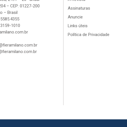
204 – CEP: 01227-200
Assinaturas
o – Brasil
Anuncie
 5585.4355
 3159-1010
Links úteis
amilano.com.br
Política de Privacidade
fieramilano.com.br
fieramilano.com.br