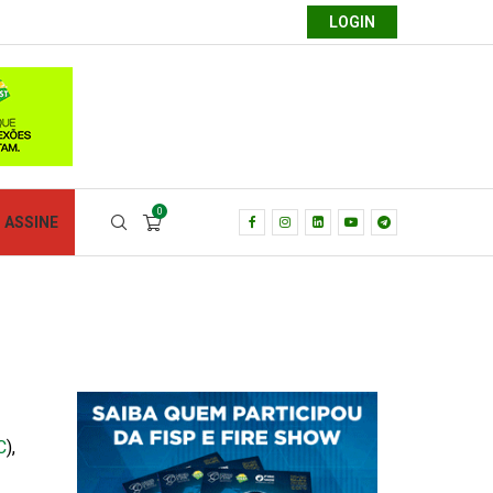
LOGIN
0
ASSINE
C
),