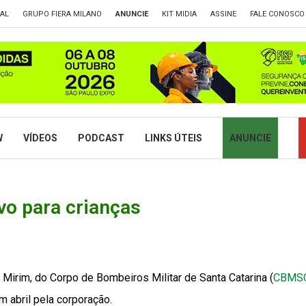
TAL
GRUPO FIERA MILANO
ANUNCIE
KIT MIDIA
ASSINE
FALE CONOSCO
W
VÍDEOS
PODCAST
LINKS ÚTEIS
ANUNCIE
vo para crianças
 Mirim, do Corpo de Bombeiros Militar de Santa Catarina (
CBMS
 abril pela corporação.