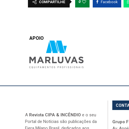
0
COMPARTILHE
Facebook
APOIO
CONT
A
Revista CIPA & INCÊNDIO
e o seu
Portal de Notícias são publicações da
Grupo Fi
Fiera Milano Brasil, dedicados aos
Av. Angé