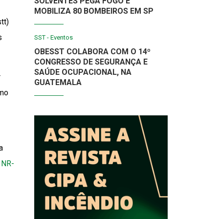
SOLVENTES PEGA FOGO E
MOBILIZA 80 BOMBEIROS EM SP
tt)
s
SST - Eventos
OBESST COLABORA COM O 14º
CONGRESSO DE SEGURANÇA E
SAÚDE OCUPACIONAL, NA
r
GUATEMALA
omo
a
a
NR-