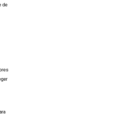
e de
dores
eger
ara