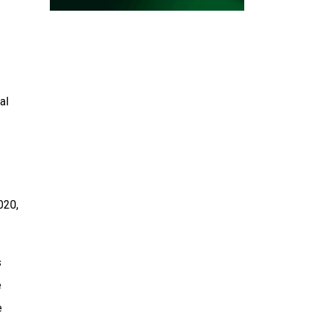
al
020,
s
e
e