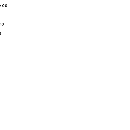
o os
mo
à