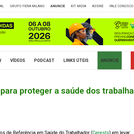
TAL
GRUPO FIERA MILANO
ANUNCIE
KIT MIDIA
ASSINE
FALE CONOSCO
W
VÍDEOS
PODCAST
LINKS ÚTEIS
ANUNCIE
para proteger a saúde dos trabalh
ros de Referência em Saúde do Trabalhador (
Cerests
) em levar