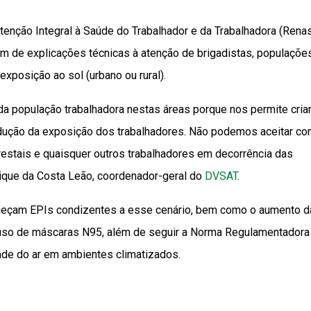
tenção Integral à Saúde do Trabalhador e da Trabalhadora (Renas
lém de explicações técnicas à atenção de brigadistas, populaçõe
xposição ao sol (urbano ou rural).
 da população trabalhadora nestas áreas porque nos permite cria
redução da exposição dos trabalhadores. Não podemos aceitar c
restais e quaisquer outros trabalhadores em decorrência das
rique da Costa Leão, coordenador-geral do
DVSAT
.
neçam EPIs condizentes a esse cenário, bem como o aumento d
e o uso de máscaras N95, além de seguir a Norma Regulamentador
dade do ar em ambientes climatizados.