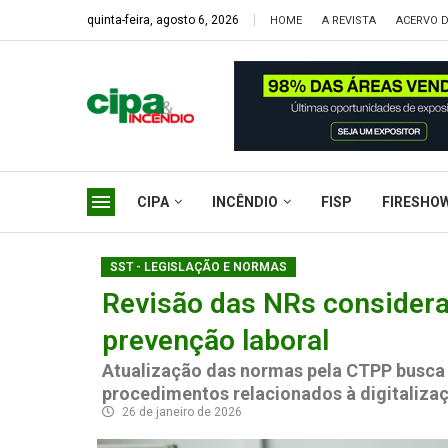
quinta-feira, agosto 6, 2026
HOME
A REVISTA
ACERVO D
CIPA
INCÊNDIO
FISP
FIRESHO
SST - LEGISLAÇÃO E NORMAS
Revisão das NRs considera
prevenção laboral
Atualização das normas pela CTPP busca a
procedimentos relacionados à digitaliza
26 de janeiro de 2026