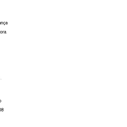
ança
ora.
.
o
08