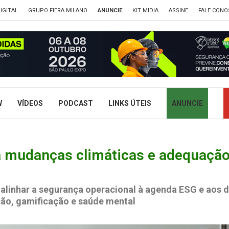
IGITAL
GRUPO FIERA MILANO
ANUNCIE
KIT MIDIA
ASSINE
FALE CONO
W
VÍDEOS
PODCAST
LINKS ÚTEIS
ANUNCIE
 mudanças climáticas e adequação 
linhar a segurança operacional à agenda ESG e aos de
ção, gamificação e saúde mental