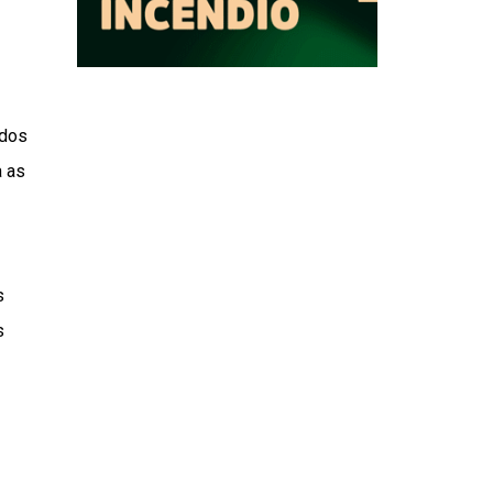
idos
a as
s
s