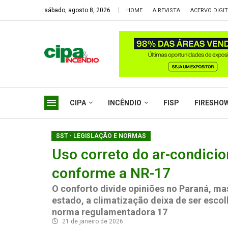
sábado, agosto 8, 2026
HOME
A REVISTA
ACERVO DIGI
CIPA
INCÊNDIO
FISP
FIRESHO
SST - LEGISLAÇÃO E NORMAS
Uso correto do ar-condicio
conforme a NR-17
O conforto divide opiniões no Paraná, ma
estado, a climatização deixa de ser escol
norma regulamentadora 17
21 de janeiro de 2026