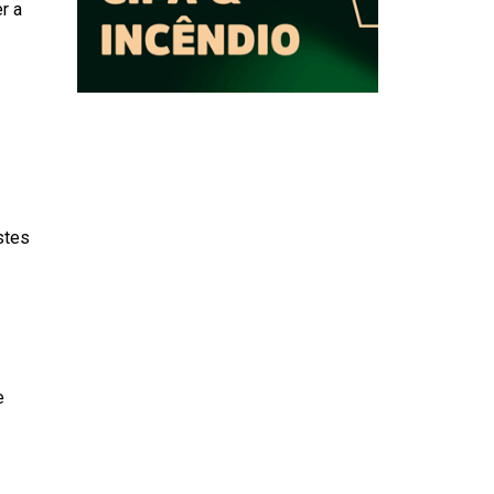
r a
stes
e