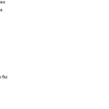
ões
a.
 flui