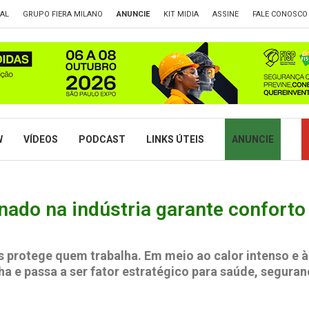
TAL
GRUPO FIERA MILANO
ANUNCIE
KIT MIDIA
ASSINE
FALE CONOSCO
W
VÍDEOS
PODCAST
LINKS ÚTEIS
ANUNCIE
nado na indústria garante confort
s protege quem trabalha. Em meio ao calor intenso e 
ha e passa a ser fator estratégico para saúde, segura