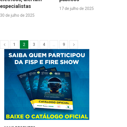
especialistas
17 de julho de 2025
30 de julho de 2025
1
2
3
4
…
9