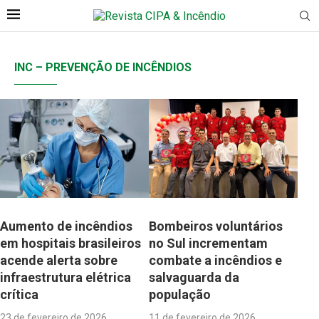
INC – PREVENÇÃO DE INCÊNDIOS
Aumento de incêndios
Bombeiros voluntários
em hospitais brasileiros
no Sul incrementam
acende alerta sobre
combate a incêndios e
infraestrutura elétrica
salvaguarda da
crítica
população
23 de fevereiro de 2026
11 de fevereiro de 2026